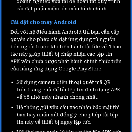
doanh nghiệp vừa tải để hoàn tất quy trình
cài đặt phần mềm lên màn hình chính.
Cài đặt cho máy Android
Đối với hệ điều hành Android thì bạn cần cấp
quyền cho phép cài đặt ứng dụng từ nguồn
bên ngoài trước khi tiến hành tải file về. Thao
tác này giúp thiết bị chấp nhận các tệp tin
APK vốn chưa được phát hành chính thức trên
cửa hàng ứng dụng Google Play Store.
Sử dụng camera điện thoại quét mã QR
trên trang chủ để tải tệp tin định dạng APK
về bộ nhớ máy nhanh chóng nhất.
Hệ thống gửi yêu cầu xác nhận bảo mật thì
bạn hãy nhấn nút đồng ý cho phép tải tệp
tin này về thiết bị ngay lập tức.