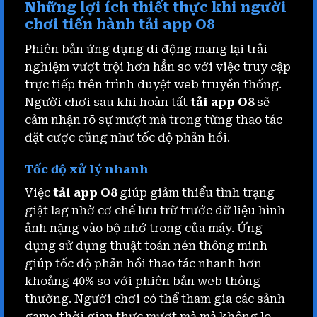
Những lợi ích thiết thực khi người
chơi tiến hành tải app O8
Phiên bản ứng dụng di động mang lại trải
nghiệm vượt trội hơn hẳn so với việc truy cập
trực tiếp trên trình duyệt web truyền thống.
Người chơi sau khi hoàn tất
tải app O8
sẽ
cảm nhận rõ sự mượt mà trong từng thao tác
đặt cược cũng như tốc độ phản hồi.
Tốc độ xử lý nhanh
Việc
tải app O8
giúp giảm thiểu tình trạng
giật lag nhờ cơ chế lưu trữ trước dữ liệu hình
ảnh nặng vào bộ nhớ trong của máy. Ứng
dụng sử dụng thuật toán nén thông minh
giúp tốc độ phản hồi thao tác nhanh hơn
khoảng 40% so với phiên bản web thông
thường. Người chơi có thể tham gia các sảnh
game thời gian thực mượt mà mà không lo