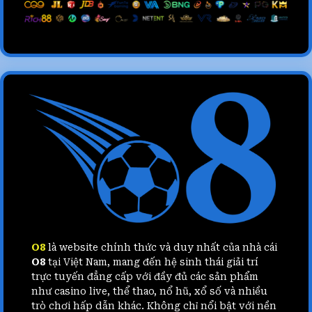
O8
là website chính thức và duy nhất của nhà cái
O8
tại Việt Nam, mang đến hệ sinh thái giải trí
trực tuyến đẳng cấp với đầy đủ các sản phẩm
như casino live, thể thao, nổ hũ, xổ số và nhiều
trò chơi hấp dẫn khác. Không chỉ nổi bật với nền